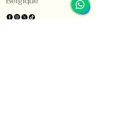
Belgique
Contactgegevens
E-mail
*
Oui, abonnez-moi à votre 
newsletter.
*
S'abonner
Politique de confidentialité
Toegankelijkheidsverklaring
Algemene voorwaarden
Terugbetaalbeleid