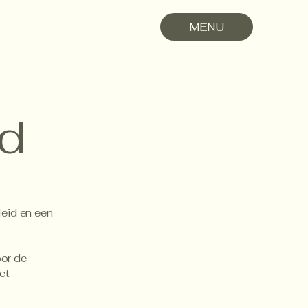
MENU
id
leid en een
oor de
et