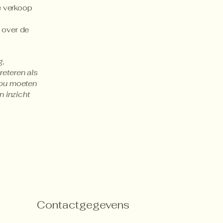
e verkoop
 over de
g,
preteren als
zou moeten
n inzicht
Contactgegevens