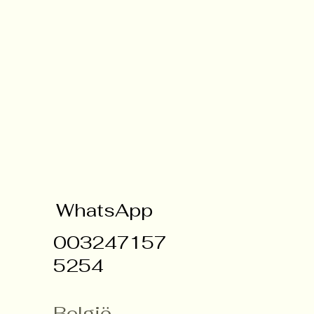
WhatsApp
003247157
5254
België